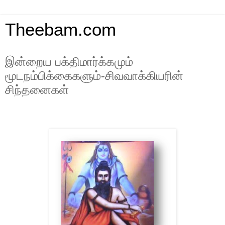
Theebam.com
இன்றைய பக்திமார்க்கமும்
மூடநம்பிக்கைகளும்-சிவவாக்கியரின்
சிந்தனைகள்