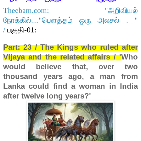
Theebam.com: "அறிவியல்
நோக்கில்...."பெளத்தம் ஒரு அலசல் . "
/
பகுதி-01:
Part: 23 / The Kings who ruled after
Vijaya and the related affairs /
'
Who
would believe that, over two
thousand years ago, a man from
Lanka could find a woman in India
after twelve long years?'