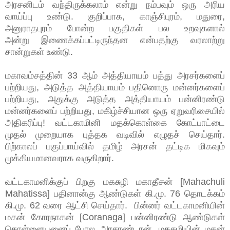
அரசனிடம் வந்திருக்கலாம் என்று நம்பவும் ஒரு அரிய
வாய்ப்பு உண்டு. குறிப்பாக, காஞ்சிபுரம், மதுரை,
அனுராதபுரம் போன்ற பகுதிகள் பல உறவுகளால்
அன்
று
இணைக்கப்பட்டிருந்தன என்பதற்கு வரலாற்று
சான்றுகள் உண்டு.
மகாவம்சத்தின் 33 ஆம் அத்தியாயம் பத்து அரசர்களைப்
பற்றியது, அடுத்த அத்தியாயம் பதினொரு மன்னர்களைப்
பற்றியது, அதுக்கு அடுத்த அத்தியாயம் பன்னிரண்டு
மன்னர்களைப் பற்றியது, மகிழ்ச்சியான ஒரு ஏறுவரிசையில்
அதிகரிப்பு! வட்டகாமினி மதக்கொள்கை கோட்பாட்டை
முதல் முறையாக புத்தக வடிவில் எழுதச் செய்தார்.
பிற்காலப் பகுப்பாய்வில் தமிழ் அரசன் தட்டிக மிகவும்
முக்கியமானவராக வருகிறார்.
வட்டகாமனிக்குப் பிறகு மகசுழி மகாதீசன் [Mahachuli
Mahatissa] பதினான்கு ஆண்டுகள் கி.மு. 76 தொடக்கம்
கி.மு. 62 வரை ஆட்சி செய்தார். பின்னர் வட்டகாமனியின்
மகன் கோரநாகன் [Coranaga] பன்னிரண்டு ஆண்டுகள்
கொள்ளையனைப் போல அரசாண்டான். மகசுழியின் மகன்