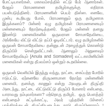
போட்டியாளர்கள், மகாவம்சத்தில் எட்டு பேர் ஆனார்கள்.
மேலும் பிராமணனை தமிழர்களுக்கு எதிராக
பயன்படுத்தினர். பிராமணனின் பெயர் திஸ்ஸ. எனவே,
முன்பு கூறியது போல், பிராமணனும் ஒரு தமிழனாக
இருக்கலாம்? பின்னர் ஏழு தமிழர்கள் பிராமணனையும்
மன்னனையும் தோற்கடித்தனர். மேலும் மன்னன் தனது
இரண்டு மனைவிகளில் ஒருவரான சோமாதேவியை,
அங்கேயே விட்டு விட்டு தப்பி ஓடிவிட்டார். ஏழு தமிழர்களில்
ஒருவன் சோமாதேவியை தன்னுடன் அழைத்துக் கொண்டு
திரும்பிச் சென்றுவிட்டான். ஆனாலும் அனுலாவும்
சோமாதேவியும் [Anula and Somadevi] வட்டகாமினியின்
மனைவிகள் என்று தீபவம்சம் ஒன்றும் கூறவில்லை.
ஒருவன் வெளியில் இருந்து வந்து, நாட்டை கைப்பற்ற போரில்
ஈடுபட்டு, ஏற்கனவே திருமணமான தோற்ற மன்னனின்
மனைவி, தனக்கு காணும் என்று அவளுடன் திருப்தி
அடைந்து, நாட்டை விட்டுவிட்டு திரும்பி போனார் என்பதை,
யாராவது நம்புவார்களா? மற்றொரு தமிழர், ஒரு பௌத்தர்
என்பதைச் சுட்டிக்காட்டி, அவர் புத்தரின் பிச்சைப்
பாத்திரத்துடன் திருப்தியடைந்து நாடு திரும்பினாராம் !