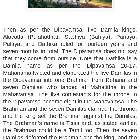
Then as per the Dipavamsa, five Damila kings,
Alavatta (Pulahattha), Sabhiya (Bahiya), Panaya,
Palaya, and Dathika ruled for fourteen years and
seven months in total. The Dipavamsa does not say
that they come from outside. Note that Dathika is a
Damila name as per the Dipavamsa 20-17.
Mahanama twisted and elaborated the five Damilas in
the Dipavamsa into one Brahman from Rohana and
seven Damilas who landed at Mahatittha in the
Mahavamsa. The five contestants for the throne in
the Dipavamsa became eight in the Mahavamsa. The
Brahman and the seven Damilas claimed the throne,
and the king set the Brahman against the Damilas.
The Brahman’s name is Tissa and, as stated earlier,
the Brahman could be a Tamil too. Then the seven
Damilas defeated the Brahman and the king, and the