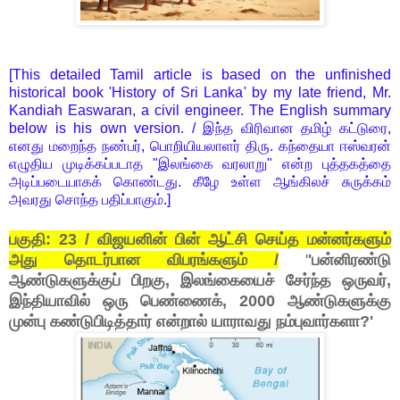
[This detailed Tamil article is based on the unfinished
historical book 'History of Sri Lanka' by my late friend, Mr.
Kandiah Easwaran, a civil engineer. The English summary
below is his own version. / இந்த விரிவான தமிழ் கட்டுரை,
எனது மறைந்த நண்பர், பொறியியலாளர் திரு. கந்தையா ஈஸ்வரன்
எழுதிய முடிக்கப்படாத "இலங்கை வரலாறு" என்ற புத்தகத்தை
அடிப்படையாகக் கொண்டது. கீழே உள்ள ஆங்கிலச் சுருக்கம்
அவரது சொந்த பதிப்பாகும்.]
பகுதி: 23 / விஜயனின் பின் ஆட்சி செய்த மன்னர்களும்
அது தொடர்பான விபரங்களும் /
'
'பன்னிரண்டு
ஆண்டுகளுக்குப் பிறகு, இலங்கையைச் சேர்ந்த ஒருவர்,
இந்தியாவில் ஒரு பெண்ணைக்,
2000 ஆண்டுகளுக்கு
முன்பு
கண்டுபிடித்தார் என்றால் யாராவது நம்புவார்களா?'