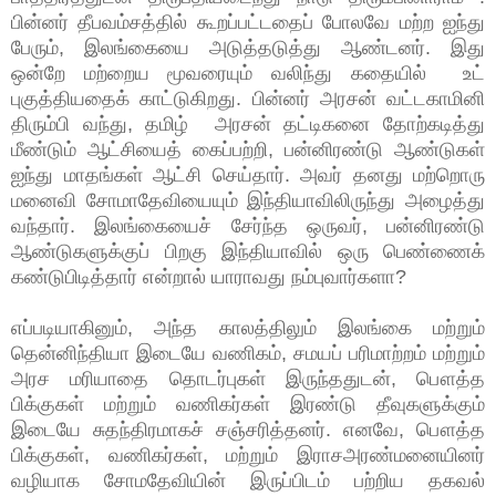
பின்னர் தீபவம்சத்தில் கூறப்பட்டதைப் போலவே மற்ற ஐந்து
பேரும், இலங்கையை அடுத்தடுத்து ஆண்டனர். இது
ஒன்றே மற்றைய மூவரையும் வலிந்து கதையில் உட்
புகுத்தியதைக் காட்டுகிறது. பின்னர் அரசன் வட்டகாமினி
திரும்பி வந்து, தமிழ் அரசன் தட்டிகனை தோற்கடித்து
மீண்டும் ஆட்சியைத் கைப்பற்றி, பன்னிரண்டு ஆண்டுகள்
ஐந்து மாதங்கள் ஆட்சி செய்தார். அவர் தனது மற்றொரு
மனைவி சோமாதேவியையும் இந்தியாவிலிருந்து அழைத்து
வந்தார். இலங்கையைச் சேர்ந்த ஒருவர், பன்னிரண்டு
ஆண்டுகளுக்குப் பிறகு இந்தியாவில் ஒரு பெண்ணைக்
கண்டுபிடித்தார் என்றால் யாராவது நம்புவார்களா?
எப்படியாகினும், அந்த காலத்திலும் இலங்கை மற்றும்
தென்னிந்தியா இடையே வணிகம், சமயப் பரிமாற்றம் மற்றும்
அரச மரியாதை தொடர்புகள் இருந்ததுடன், பௌத்த
பிக்குகள் மற்றும் வணிகர்கள் இரண்டு தீவுகளுக்கும்
இடையே சுதந்திரமாகச் சஞ்சரித்தனர். எனவே, பௌத்த
பிக்குகள், வணிகர்கள், மற்றும் இராசஅரண்மனையினர்
வழியாக சோமதேவியின் இருப்பிடம் பற்றிய தகவல்