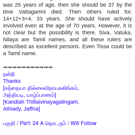
was 25 years of age, then she should be 37 by the
time Vattagamni died. Then others ruled for,
14+12+3+4, 33 years. She should have actively
involved even at the age of 70 years. However, it is
not clear but the possibility is there. Siva, Vatuka,
Nilaya are Tamil names, and all these rulers are
described as excellent persons. Even Tissa could be
a Tamil name.
➡➡➡➡➡➡➡➡➡➡➡
நன்றி
Thanks
[கந்தையா தில்லைவிநாயகலிங்கம்,
அத்தியடி, யாழ்ப்பாணம்]
[Kandiah Thillaivinayagalingam,
Athiady, Jaffna]
பகுதி / Part: 24 A தொடரும் / Will Follow