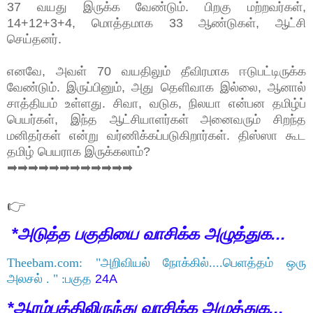
37 வயது இருக்க வேண்டும். பிறகு மற்றவர்கள்,
14+12+3+4, மொத்தமாக 33 ஆண்டுகள், ஆட்சி
செய்தனர்.
எனவே, அவள் 70 வயதிலும் தீவிரமாக ஈடுபட்டிருக்க
வேண்டும். இருப்பினும், அது தெளிவாக இல்லை, ஆனால்
சாத்தியம் உள்ளது. சிவா, வடுக, நிலயா என்பன தமிழ்ப்
பெயர்கள், இந்த ஆட்சியாளர்கள் அனைவரும் சிறந்த
மனிதர்கள் என்று வர்ணிக்கப்படுகிறார்கள். திஸ்ஸா கூட
தமிழ் பெயராக இருக்கலாம்?
➡➡➡➡➡➡➡➡➡➡➡➡
👉
*அடுத்த பகுதியை வாசிக்க அழுத்துக...
Theebam.com: "அறிவியல் நோக்கில்....பெளத்தம் ஒரு
அலசல் . " :பகுத
24A
*ஆரம்பத்திலிருந்து வாசிக்க அழுத்துக...