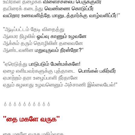
உயிர்கள் தழைக்க
விளைச்சலைப் பெருக்குவீர்
தயிரைக் கடைந்து
வெண்ணை கொடுப்பீர்
வயிறார உணவளித்தே மானுடத்தார்க்கு வாழ்வளிப்பீர்
!"
"ஆடிப்பட்டம் தேடி விதைத்து
ஆலமர நிழலில்
ஓய்வு காணும் உழவ
னே
ஆக்கம் தரும் தொழிலின்
தலைவனே
ஆண்டவனின
மறுவுருவம் நீரன்றோ?
"
"ஏரெடுத்து
பாடுபடும் மேன்மக்களே!
ஏழை எளியவர்களுக்கு புத்தாடை
பொங்கல் பகிர்வீர்
ஏமாற்றம் தரா உழைப்பாளி நீர்தானே
ஏதும் சுழலாது உழவனெனும் அச்சாணி இல்லையேல்
!"
💧💧💧💧💧💧💧💧💧💧
"தை மகளே வருக"
தை மகளே வருக மகிழ்வாக