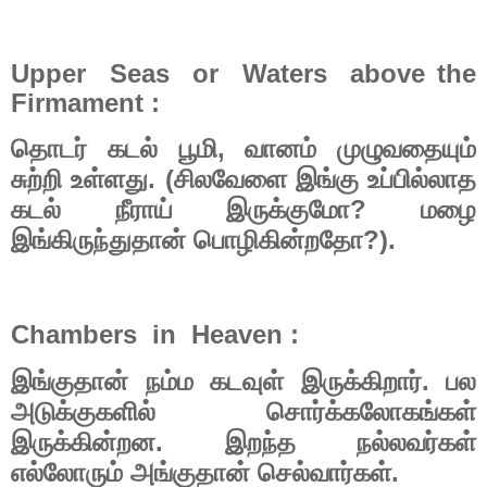
Upper Seas or Waters above the
Firmament :
,
தொடர்
கடல்
பூமி
வானம்
முழுவதையும்
. (
சுற்றி
உள்ளது
சிலவேளை
இங்கு
உப்பில்லாத
?
கடல்
நீராய்
இருக்குமோ
மழை
?).
இங்கிருந்துதான்
பொழிகின்றதோ
Chambers in Heaven :
.
இங்குதான்
நம்ம
கடவுள்
இருக்கிறார்
பல
அடுக்குகளில்
சொர்க்கலோகங்கள்
.
இருக்கின்றன
இறந்த
நல்லவர்கள்
.
எல்லோரும்
அங்குதான்
செல்வார்கள்