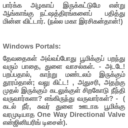
பார்க்க
அழகாய்
இருக்கட்டுமே
என்று
ஆங்காங்கு
நட்ஷத்திரங்களைப்
பதித்து
. (
!)
மின்ன
விட்டார்
நல்ல
மகா
இரசிகன்தான்
Windows Portals:
தேவதைகள்
அவ்வப்போது
பூமிக்குப்
பறந்து
,
. -
!
வரும்
பாதை
துளை
வாசல்கள்
அடடே
,
பறப்பதால்
காற்று
மண்டலம்
இருக்கும்
;
! ,
,
தூரம்தான்
வலு
கிட்ட
அதுசரி
அதற்கு
முதல்
இருக்கும்
கடலுக்குள்
சிறகோடு
நீந்தி
?
? - (
வருவார்களா
எங்கிருந்து
வருவார்கள்
,
கடல்
நீர்
சுவர்
துளை
ஊடாக
பூமிக்கு
One Way Directional Valve
வரமுடியாத
).
என்ஜினியரிங்
டிசைன்