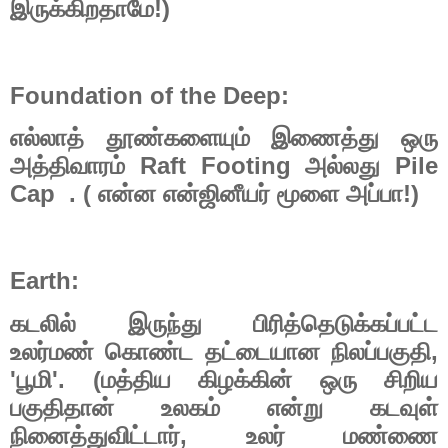
!)
இருக்கிறதாமே
Foundation of the Deep:
எல்லாத்
தூண்களையும்
இணைத்து
ஒரு
Raft Footing
Pile
அத்திவாரம்
அல்லது
Cap . (
!)
என்ன
என்ஜினீயர்
மூளை
அப்பா
Earth:
கடலில்
இருந்து
பிரித்தெடுக்கப்பட்ட
,
உலர்மண்
கொண்ட
தட்டையான
நிலப்பகுதி
'
'. (
பூமி
மத்திய
கிழக்கின்
ஒரு
சிறிய
பகுதிதான்
உலகம்
என்று
கடவுள்
,
நினைத்துவிட்டார்
உலர்
மண்ணை