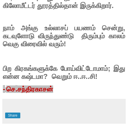
.
கிலோமீட்டர்
தூரத்தில்தான்
இருக்கிறார்
,
நாம்
அங்கு
உல்லாசப்
பயணம்
சென்று
கடவுளோடு
விருந்துண்டு
திரும்பும்
காலம்
!
வெகு
விரைவில்
வரும்
;
பிற
கிரகங்களுக்கே
போய்விட்டோமாம்
இது
?
..
..
!
என்ன
கஷ்டமா
வெறும்
ஈ
ஈ
சி
-
.
செ
சந்திரகாசன்
Share