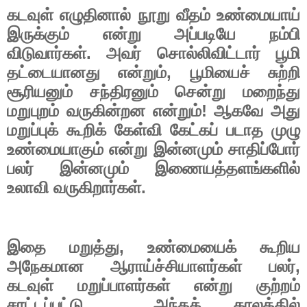
கடவுள்
எழுதினால்
நூறு
வீதம்
உண்மையாய்
இருக்கும்
என்று
அப்படியே
நம்பி
.
விடுவார்கள்
அவர்
சொல்லிவிட்டார்
பூமி
,
தட்டையானது
என்றும்
பூமியைச்
சுற்றி
சூரியனும்
சந்திரனும்
சென்று
மறைந்து
!
மறுபுறம்
வருகின்றன
என்றும்
ஆகவே
அது
மறுப்புக்
கூறிக்
கேள்வி
கேட்கப்
படாத
முழு
உண்மையாகும்
என்று
இன்னமும்
சாதிப்போர்
பலர்
இன்னமும்
இணையத்தளங்களில்
.
உலாவி
வருகிறார்கள்
,
இதை
மறுத்து
உண்மையைக்
கூறிய
,
அநேகமான
ஆராய்ச்சியாளர்கள்
பலர்
கடவுள்
மறுப்பாளர்கள்
என்று
குற்றம்
,
சாட்டப்பட்டு
அந்தக்
காலத்தில்