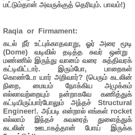
.
!)
மட்டும்தான்
அவருக்குத்
தெரியும்
பாவம்
Raqia or Firmament:
,
கடல்
நீர்
உட்புக்காதவாறு
ஓர்
அரை
மூடி
(Dome)
வடிவில்
தடித்த
சுவர்
ஒன்று
மண்ணில்
இருந்து
வானம்
வரை
சுத்திவரக்
.
,
கட்டிவிட்டார்
இரும்போ
பாறைகள்
? (
கொண்டோ
யார்
அறிவார்
பெரும்
கடலின்
,
நிறை
மையம்
நோக்கிய
அமுக்கம்
எல்லாவற்றையும்
நன்றாகவே
கணித்துக்
Structural
கட்டியிருப்பார்போலும்
அந்தச்
Engineer!.
rocket
அப்படி
என்றால்
எங்கள்
எல்லாம்
இந்தச்
சுவரைத்
துளைத்துக்
கடலின்
ஊடாகத்தான்
போய்
இருக்க