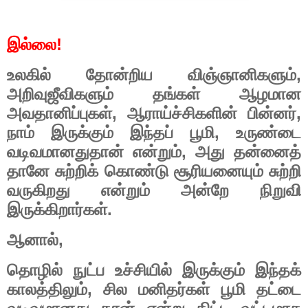
!
இல்லை
,
உலகில்
தோன்றிய
விஞ்ஞானிகளும்
அறிவுஜீவிகளும்
தங்கள்
ஆழமான
,
,
அவதானிப்புகள்
ஆராய்ச்சிகளின்
பின்னர்
,
நாம்
இருக்கும்
இந்தப்
பூமி
உருண்டை
,
வடிவமானதுதான்
என்றும்
அது
தன்னைத்
தானே
சுற்றிக்
கொண்டு
சூரியனையும்
சுற்றி
வருகிறது
என்றும்
அன்றே
நிறுவி
.
இருக்கிறார்கள்
,
ஆனால்
தொழில்
நுட்ப
உச்சியில்
இருக்கும்
இந்தக்
,
காலத்திலும்
சில
மனிதர்கள்
பூமி
தட்டை