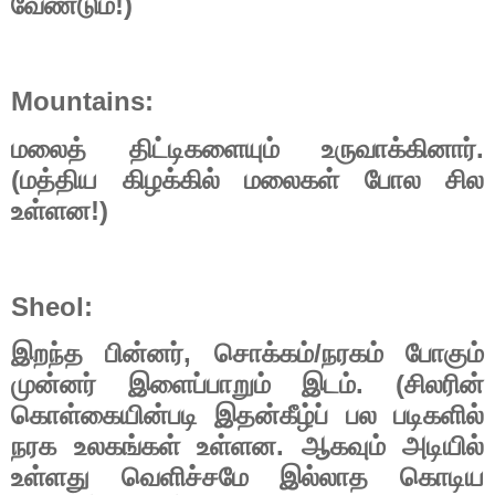
!)
வேண்டும்
Mountains:
.
மலைத்
திட்டிகளையும்
உருவாக்கினார்
(
மத்திய
கிழக்கில்
மலைகள்
போல
சில
!)
உள்ளன
Sheol:
,
/
இறந்த
பின்னர்
சொக்கம்
நரகம்
போகும்
. (
முன்னர்
இளைப்பாறும்
இடம்
சிலரின்
கொள்கையின்படி
இதன்கீழ்ப்
பல
படிகளில்
.
நரக
உலகங்கள்
உள்ளன
ஆகவும்
அடியில்
உள்ளது
வெளிச்சமே
இல்லாத
கொடிய