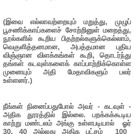
(
,
இவை
எல்லாவற்றையும்
மறுத்து
முழுப்
,
பூசணிக்காய்களைச்
சோற்றினுள்
மறைத்து
,
நூல்களில்
கூறிய
பிதற்றல்களுக்கெல்லாம்
,
வெகுளித்தனமான
அபத்தமான
புதிய
,
விஞ்ஞான
விளக்கங்கள்
கூறி
தொடர்ந்து
தங்கள்
கடவுள்களைக்
காப்பாற்றிக்கொள்ள
முனையும்
அதி
மேதாவிகளும்
பலர்
.)
உள்ளனர்
-
-
நீங்கள்
நினைப்பதுபோல்
அவர்
கடவுள்
.
அதிக
தூரத்தில்
இல்லை
பறக்கக்கூடிய
காற்று
மண்டலம்
அங்கு
உள்ளபடியால்
ஓர்
30, 40
100
அல்லது
அதிக
பட்சம்