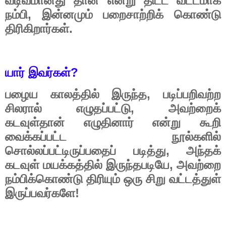
வடிவமானது
தான்
என்று
திட்ட
வட்டமாக
,
நம்பி
இன்னமும்
பறைசாற்றிக்
கொண்டு
.
திரிகிறார்கள்
?
யார்
இவர்கள்
,
பழைய
காலத்தில்
இருந்த
படிப்பறிவற்ற
,
சிலரால்
எழுதப்பட்டு
அவற்றைக்
கடவுள்தான்
எழுதினார்
என்று
கூறி
வைக்கப்பட்ட
நூல்களில்
,
சொல்லப்பட்டிருப்பதைப்
படித்து
அந்தக்
,
கடவுள்
மயக்கத்தில்
இருந்தபடியே
அவற்றை
நம்பிக்கொண்டு
திரியும்
ஒரு
சிறு
வட்டத்துள்
!
இருப்பவர்களே