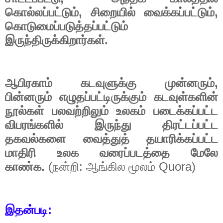
,
,
கொல்லப்பட்டும்
சிறையில்
வைக்கப்பட்டும்
கொடுமைப்படுத்தப்பட்டும்
.
இருந்திருக்கிறார்கள்
,
ஆபிரகாம்
கடவுளுக்கு
முன்னரும்
பின்னரும்
எழுதப்பட்டிருக்கும்
கடவுள்களின்
நூல்கள்
பலவற்றிலும்
உலகம்
படைக்கப்பட்ட
விபரங்களில்
இருந்து
திரட்டப்பட்ட
தகவல்களை
வைத்துத்
தயாரிக்கப்பட்ட
மாதிரி
உலக
வரைப்படத்தை
மேலே
.
(
:
Quora)
காண்க
நன்றி
ஆங்கில
மூலம்
:
இதன்படி