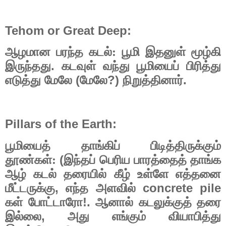
Tehom or Great Deep:
ஆழமான
பரந்த
கடல்:
பூமி
இதனுள்
மூழ்கி
.
இருந்தது
கடவுள்
வந்து
பூமியைப்
பிரித்து
(
?)
.
எடுத்து
மேலே
மேலே
நிறுத்தினார்
Pillars of the Earth:
பூமியைத்
தாங்கிப்
பிடித்திருக்கும்
(
தூண்கள்:
இந்தப்
பெரிய
பாரத்தைத்
தாங்க
ஆழ்
கடல்
தரையில்
கீழ்
உள்ளே
எத்தனை
,
concrete pile
மீட்டருக்கு
எந்த
அளவில்
!.
கள்
போட்டாரோ
ஆனால்
கடலுக்குத்
தரை
,
இல்லை
அது
எங்கும்
வியாபித்து