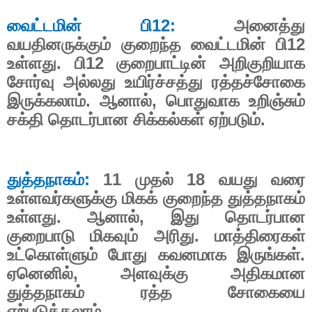
வைட்டமின் பி
12:
அனைத்து
வயதினருக்கும் குறைந்த வைட்டமின் பி
12
உள்ளது. பி
12
குறைபாட்டின் அறிகுறியாக
சோர்வு அல்லது உயிர்ச்சத்து ரத்தச்சோகை
இருக்கலாம். ஆனால்
,
பொதுவாக உறிஞ்சும்
சக்தி தொடர்பான சிக்கல்கள் ஏற்படும்.
துத்தநாகம்:
11
முதல்
18
வயது வரை
உள்ளவர்களுக்கு மிகக் குறைந்த துத்தநாகம்
உள்ளது. ஆனால்
,
இது தொடர்பான
குறைபாடு மிகவும் அரிது. மாத்திரைகள்
உட்கொள்ளும் போது கவனமாக இருங்கள்.
ஏனெனில்
,
அளவுக்கு அதிகமான
துத்தநாகம் ரத்த சோகையை
ஏற்படுத்தலாம்.