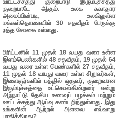
ஊட்டச்சத்து குறைபாடு இரும்புச்சத்து
குறைபாடே ஆகும். உலக சுகாதார
அமைப்பின்படி
,
உலகிலுள்ள
மக்கள்தொகையில்
30
சதவீதம் பேருக்கு
ரத்த சோகை உள்ளது.
பிரிட்டனில்
11
முதல்
18
வயது வரை உள்ள
இளம்பெண்களில்
48
சதவீதம்
, 19
முதல்
64
வயது வரை உள்ள பெண்களில்
27
சதவீதம்
,
11
முதல்
18
வயது வரை உள்ள சிறுவர்கள்
,
இளைஞர்களில் பத்தில் ஒருவர்
,
குறைவான
இரும்புச்சத்தை உட்கொள்கின்றனர் என்று
அந்நாட்டு தேசிய உணவுப் பழக்கம் மற்றும்
ஊட்டச்சத்து ஆய்வு கண்டறிந்துள்ளது. இது
உங்களின் ஆற்றல் அளவை எவ்வாறு
பாதிக்கிறது
?