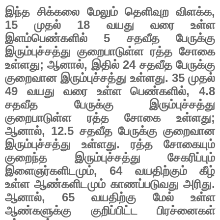
இந்த சிக்கலை மேலும் தெளிவுற விளக்க
,
15
முதல்
18
வயது வரை உள்ள
இளம்பெண்களில்
5
சதவீத பேருக்கு
இரும்புச்சத்து குறைபாடுள்ள ரத்த சோகை
உள்ளது
;
ஆனால்
,
இதில்
24
சதவீத பேருக்கு
குறைவான இரும்புச்சத்து உள்ளது.
35
முதல்
49
வயது வரை உள்ள பெண்களில்
, 4.8
சதவீத பேருக்கு இரும்புச்சத்து
குறைபாடுள்ள ரத்த சோகை உள்ளது
;
ஆனால்
, 12.5
சதவீத பேருக்கு குறைவான
இரும்புச்சத்து உள்ளது. ரத்த சோகையும்
குறைந்த இரும்புச்சத்து சேகரிப்பும்
இளைஞர்களிடமும்
, 64
வயதிற்கும் கீழ்
உள்ள ஆண்களிடமும் காணப்படுவது அரிது.
ஆனால்
, 65
வயதிற்கு மேல் உள்ள
ஆண்களுக்கு குறிப்பிட்ட பிரச்னைகள்