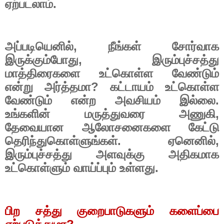
ஏற்படலாம்.
அப்படியெனில்
,
நீங்கள் சோர்வாக
இருக்கும்போது
,
இரும்புச்சத்து
மாத்திரைகளை உட்கொள்ள வேண்டும்
என்று அர்த்தமா
?
கட்டாயம் உட்கொள்ள
வேண்டும் என்ற அவசியம் இல்லை.
உங்களின் மருத்துவரை அணுகி
,
தேவையான ஆலோசனைகளை கேட்டு
தெரிந்துகொள்ளுங்கள். ஏனெனில்
,
இரும்புச்சத்து அளவுக்கு அதிகமாக
உட்கொள்ளும் வாய்ப்பும் உள்ளது.
பிற சத்து குறைபாடுகளும் களைப்பை