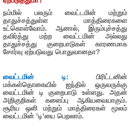
ஏற்படுத்துமா
?
நம்மில் பலரும் வைட்டமின் மற்றும்
தாதுச்சத்துள்ள மாத்திரைகளை
உட்கொள்வோம். ஆனால்
,
இரும்புச்சத்து
தவிர்த்து மற்ற வைட்டமின் அல்லது
தாதுச்சத்து குறைபாடுகள் காரணமாக
சோர்வு ஏற்படுவது பொதுவானதா
?
வைட்டமின் டி:
பிரிட்டனின்
மக்கள்தொகையில் ஐந்தில் ஒருவருக்கு
வைட்டமின் டி குறைபாடு உள்ளது. அதன்
அறிகுறிகள் களைப்பு ஆகியவையாகும்.
சூரிய ஒளி மற்றும் மாத்திரைகள் மூலம்
வைட்டமின் ’டி’யை பெறலாம்.