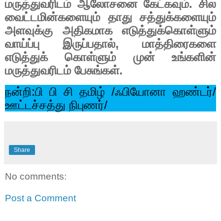
மருத்துவரிடம் ஆலோசனை கேட்கவும். சில
வைட்டமின்களையும் தாது சத்துக்களையும்
அளவுக்கு அதிகமாக எடுத்துக்கொள்ளும்
வாய்ப்பு இருப்பதால்
,
மாத்திரைகளை
எடுத்துக் கொள்ளும் முன் உங்களின்
மருத்துவரிடம் பேசுங்கள்.
நன்றி:பி பி சி தமிழ்
/
ஃபியோனா ஹண்டர்
/
ஊட்டச்சத்து நிபுணர்
/
Share
No comments:
Post a Comment