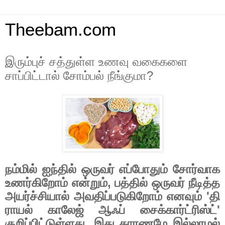
Theebam.com
இரும்புச் சத்துள்ள உணவு வகைகளை
சாப்பிட்டால் சோம்பல் நீங்குமா?
நம்மில் ஐந்தில் ஒருவர் எப்போதும் சோர்வாக
உணர்கிறோம் என்றும்
,
பத்தில் ஒருவர் நீடித்த
அயர்ச்சியால் அவதிப்படுகிறோம் எனவும்
'
தி
ராயல் காலேஜ் ஆஃப் சைக்கார்ட்ரிஸ்ட்
'
குறிப்பிட்டுள்ளது. இது காரணமே இல்லாமல்