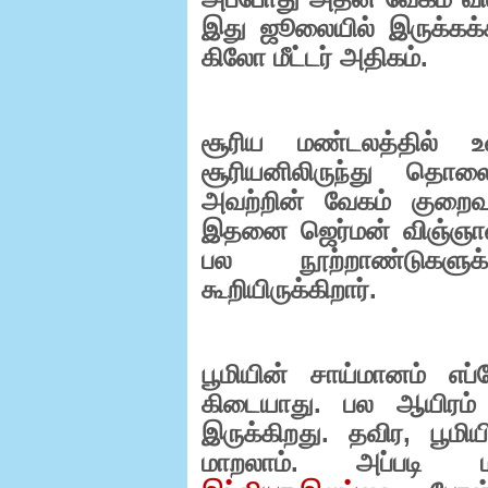
இது ஜூலையில் இருக்கக்
கிலோ மீட்டர் அதிகம்.
சூரிய மண்டலத்தில் உ
சூரியனிலிருந்து த
அவற்றின் வேகம் குறைவ
இதனை ஜெர்மன் விஞ்ஞான
பல நூற்றாண்டுகளுக
கூறியிருக்கிறார்.
பூமியின் சாய்மானம் எப
கிடையாது. பல ஆயிரம்
இருக்கிறது. தவிர
,
பூமிய
மாறலாம். அப்படி ம