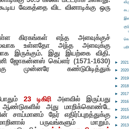
விர
கூடிய வேகத்தை விட வினாடிக்கு ஒரு
கடந
இற
குட
ள்ள கிரகங்கள் எந்த அளவுக்குச்
கொ
ொலைவாக உள்ளதோ அந்த அளவுக்கு
மர
ாக இருக்கும். இது இயற்கை விதி.
ி ஜோகன்னஸ் கெப்ளர் (
1571-1630)
►
202
்கு முன்னரே கண்டுபிடித்துக்
►
202
►
201
►
201
►
201
்போதும்
23
டிகிரி
அளவில் இருப்பது
►
201
 ஆண்டுகளில் அது மாறிக்கொண்டே
►
201
ின் சாய்மானம் நேர் எதிர்ப்புறத்துக்கு
►
201
ாறினால் பருவங்களும் மாறும்.
►
201