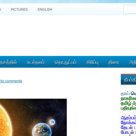
S
PICTURES
ENGLISH
ேசத்தில்
உடல்நலம்
தொ.நுட்பம்
சிரிப்பு
திரை
அறி
தீபம்
No comments
தாய்
மொ
நாகரிக
தமிழ் 
பதியுங்
ஆரம்பம்
நோக்கம
தேடல் 
போடல் 