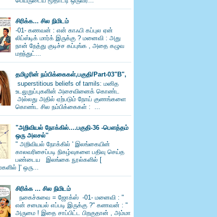
பெயருடைய மூதாட்டி ஒருவர்...
சிரிக்க... சில நிமிடம்
-01- கணவன் : என் காஃபி கப்புல ஏன்
லிப்ஸ்டிக் மார்க் இருக்கு ? மனைவி : அது
நான் நேத்து குடிச்ச கப்புங்க , அதை கழுவ
மறந்துட்...
தமிழரின் நம்பிக்கைகள்,பகுதி/Part-03"B",
superstitious beliefs of tamils: மனித
உடலுறுப்புகளின் அசைவினைக் கொண்ட
அல்லது அதில் ஏற்படும் நோய் குணங்களை
கொண்ட சில நம்பிக்கைகள் : ...
"அறிவியல் நோக்கில்....பகுதி-36 -பெளத்தம்
ஒரு அலசல்''
" அறிவியல் நோக்கில் ' இலங்கையின்
காலவரிசைப்படி நிகழ்வுகளை பதிவு செய்த
பண்டைய இலங்கை நூல்களில் [
களில் ]' ஒரு...
சிரிக்க ... சில நிமிடம்
நகைச்சுவை = ஜோக்ஸ் -01- மனைவி : "
என் சமையல் எப்படி இருக்கு ?" கணவன் : "
அருமை ! இதை சாப்பிட்ட பிறகுதான் , அம்மா