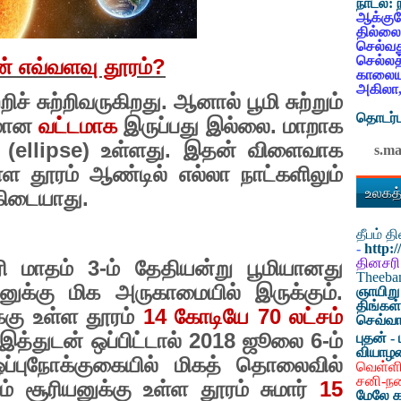
நாடல்:
ஆக்குவ
தில்லை
செல்வத
செல்லத
ன் எவ்வளவு தூரம்
?
காலையட
அகிலா,
ச் சுற்றிவருகிறது. ஆனால் பூமி சுற்றும்
தொடர்ப
தமான
வட்டமாக
இருப்பது இல்லை. மாறாக
க
(
ellipse)
உள்ளது. இதன் விளைவாக
s.m
ள்ள தூரம் ஆண்டில் எல்லா நாட்களிலும்
உலகத்
கிடையாது.
தீபம் 
-
http:
தினசரி
ி மாதம்
3-
ம் தேதியன்று பூமியானது
Theeb
யனுக்கு மிக அருகாமையில் இருக்கும்.
ஞாயிறு
திங்கள
்கு உள்ள தூரம்
14
கோடியே
70
லட்சம்
செவ்வா
 இத்துடன் ஒப்பிட்டால்
2018
ஜூலை
6-
ம்
புதன் - 
வியாழ
ப்புநோக்குகையில் மிகத் தொலைவில்
வெள்ளி
சனி-ந
் சூரியனுக்கு உள்ள தூரம் சுமார்
15
மேலே க