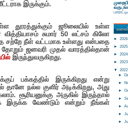
மீட்டராக இருக்கும்.
முறையி
வருடங்
பாராட்
்ள தூரத்துக்கும் ஜூலையில் உள்ள
வலைப்
 வித்தியாசம் சுமார்
50
லட்சம் கிலோ
►
202
்பாதை சற்றே நீள் வட்டமாக உள்ளது என்பதை
►
202
ு தோறும் ஜனவரி முதல் வாரத்தில்தான்
►
202
யில்
இருந்துவருகிறது.
►
202
▼
202
►
D
்குப் பக்கத்தில் இருக்கிறது என்று
►
N
் தானே நல்ல குளிர் அடிக்கிறது
,
அது
►
O
்கலாம். சூரியனுக்கு அருகில் இருந்தால்
►
S
இருக்க வேண்டும் என்றும் நீங்கள்
►
A
►
J
►
J