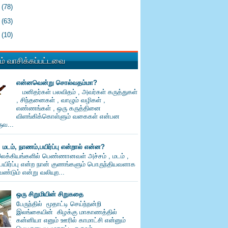
2
(78)
1
(63)
0
(10)
் வாசிக்கப்பட்டவை
என்னவென்று சொல்வதம்மா?
மனிதர்கள் பலவிதம் , அவர்கள் கருத்துகள்
, சிந்தனைகள் , வாழும் வழிகள் ,
எண்ணங்கள் , ஒரு கருத்தினை
விளங்கிக்கொள்ளும் வகைகள் என்பன
வ...
, மடம், நாணம்,பயிர்ப்பு என்றால் என்ன?
லக்கியங்களில் பெண்ணானவள் அச்சம் , மடம் ,
பயிர்ப்பு என்ற நான் குணங்களும் பொருந்தியவளாக
ண்டும் என்று வலியுற...
ஒரு சிறுமியின் சிறுகதை
பேருந்தில் மூதாட்டி செய்ந்நன்றி
இலங்கையின் கிழக்கு மாகாணத்தில்
கன்னியா எனும் ஊரில் காமாட்சி என்னும்