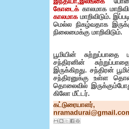
இந்தியா
,
இலங்கை
போன
கோடைக்
காலமாக மாறிவி
காலமாக
மாறிவிடும். இப்
மெல்ல நிகழ்வதாக இருக்
நிலைமைக்கு மாறிவிடும்.
பூமியின் சுற்றுப்பாதை ம
சந்திரனின் சுற்றுப்பா
இருக்கிறது. சந்திரன் பூம
சந்திரனுக்கு உள்ள த
தொலைவில் இருக்கும்போத
கிலோ மீட்டர்.
கட்டுரையாளர்
nramadurai@gmail.co