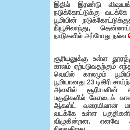
இதில் இரண்டு விஷயங்
நடுக்கோட்டுக்கு வடக்க
பூமியின் நடுக்கோட்டுக்
நியூசிலாந்து
,
தென்னாப்ப
நாடுகளில் அப்போது நல்ல
சூரியனுக்கு உள்ள தூரத்து
காலம் ஏற்படுவதற்கும் எந
வெயில் காலமும் பூமியி
பூமியானது
23
டிகிரி சாய்
அளவில் சூரியனின் க
பகுதிகளில் கோடைக் காலம
ஆகஸ்ட் வரையிலான மாதங
வடக்கே உள்ள பகுதிகள
விழுகின்றன. எனவே அ
நிலவுகிறது.