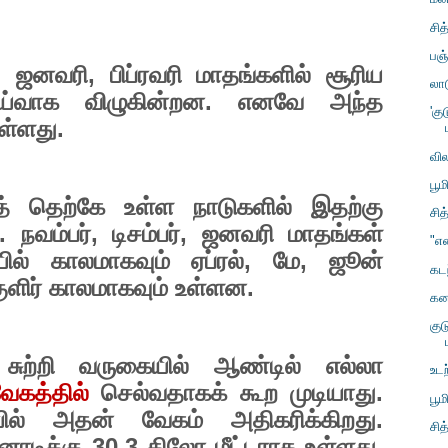
சித
பஞ
,
ஜனவரி
,
பிப்ரவரி மாதங்களில் சூரிய
லாட
ாய்வாக விழுகின்றன. எனவே அந்த
'கு
ள்ளது.
வி
பூம
குத் தெற்கே உள்ள நாடுகளில் இதற்கு
சித
 நவம்பர்
,
டிசம்பர்
,
ஜனவரி மாதங்கள்
"எ
ல் காலமாகவும் ஏப்ரல்
,
மே
,
ஜூன்
கடந
ுளிர் காலமாகவும் உள்ளன.
கன
குட
சுற்றி வருகையில் ஆண்டில் எல்லா
உடற
வேகத்தில்
செல்வதாகக் கூற முடியாது.
பூம
ில் அதன் வேகம் அதிகரிக்கிறது.
சித
னாடிக்கு
30.3
கிலோ மீட்டராக உள்ளது.