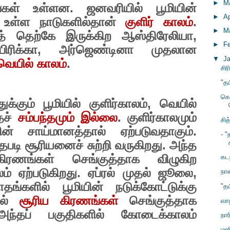
►
M
கள் உள்ளன. ஜனவரியில் பூமியின்
►
Ap
ே உள்ள நாடுகளில்தான்
குளிர் காலம்
.
►
M
குத் தெற்கே இருக்கிற ஆஸ்திரேலியா
,
►
F
ிரிக்கா
,
அர்ஜெண்டினா முதலான
▼
J
வெயில் காலம்
.
சிர
"த
கொ
க்கும் பூமியில் குளிர்காலம்
,
வெயில்
்தச்
சம்பந்தமும் இல்லை
. குளிர்காலமும்
சித
ன் சாய்மானத்தால் ஏற்படுவதாகும்.
- "
ந்தபடி சூரியனைச் சுற்றி வருகிறது. அந்த
ிரணங்கள் செங்குத்தாக விழுகிற
கட
் ஏற்படுகிறது. ஏப்ரல் முதல் ஜூலை
,
நா
்களில் பூமியின் நடுக்கோட்டுக்கு
"த
ில்
சூரிய கிரணங்கள்
செங்குத்தாக
வா
ந்தப் பகுதிகளில் கோடைக்காலம்
நார
மனி