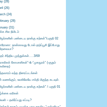
ay
(28)
ril
(26)
arch
(24)
ebruary
(28)
anuary
(31)
ிக்க சில நிமிடம்
மிழர்களின் பண்டைய நான்கு கற்கள்"/பகுதி 02
ரோனா: நான்காவது டோஸ் தடுப்பூசி இப்போது
தேவையா?
்தர் சிந்திய முத்துக்கள்.....3/69
நாகரிகக் கோமாளிகள்"-&-‘’முகநூல்" (-குறும்
கவிதை)
ந்தவாரம் வந்த திரைப்படங்கள்
ன் வணங்கும், உலகிலேயே சக்தி மிகுந்த கடவுள்.
மிழர்களின் பண்டைய நான்கு கற்கள்" / பகுதி 01
ழ்க்கை வரிகள்
ிவலி – தவிர்ப்பது எப்படி?
தர்கள் உலகம் முழுக்க பரவ உதவிய ‘’பாக்டீரியா’’