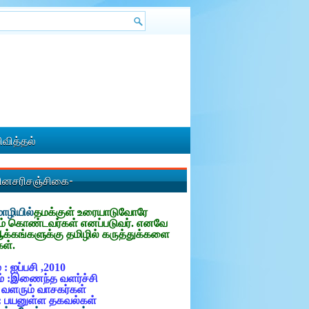
வித்தல்
தினசரிசஞ்சிகை-
ழியில்
தமக்குள்
உரையாடுவோரே
ம் கொண்டவர்கள் எனப்படுவர். எனவே
ஆக்கங்களுக்கு தமிழில் கருத்துக்களை
கள்.
 : ஐப்பசி ,2010
் :இணைந்த வளர்ச்சி
: வளரும் வாசகர்கள்
: பயனுள்ள தகவல்கள்