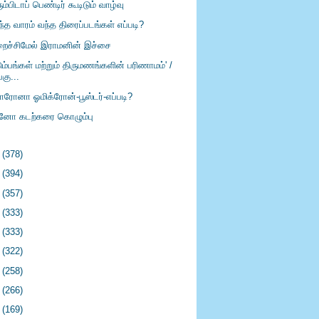
ும்பிடாப் பெண்டிர் கூடிடும் வாழ்வு
்த வாரம் வந்த திரைப்படங்கள் எப்படி?
ைச்சிமேல் இராமனின் இச்சை
ும்பங்கள் மற்றும் திருமணங்களின் பரிணாமம்' /
பகு...
ரோனா ஓமிக்ரோன்-பூஸ்டர்-எப்படி?
ினோ கடற்கரை கொழும்பு
1
(378)
0
(394)
9
(357)
8
(333)
7
(333)
6
(322)
5
(258)
4
(266)
3
(169)