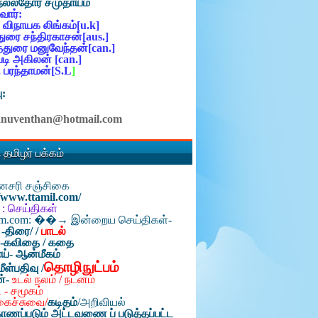
நல்லதோர் சமுதாயம்
ோர்:
 விநாயக லிங்கம்[u.k]
ுரை சந்திரகாசன்[aus.]
்துரை மனுவேந்தன்[can.]
ி அகிலன் [can.]
 பரந்தாமன்[S.L
]
ு:
anuventhan@hotmail.com
 தமிழர் பக்கம்
தினசரி சஞ்சிகை
//www.ttamil.com/
 : செய்திகள்
am.com: ��→ இன்றைய செய்திகள்-
 -திரை/
/
பாடல்
்-கவிதை / கதை
ய்- ஆன்மீகம்
தொழிநுட்பம்
மீள்பதிவு /
ன்-
உடல் நலம் / நடனம்
 - சமூகம்
கைச்சுவை/
கடிதம்
/
அறிவியல்
ாணப்படும் அட்டவணை ப் படுத்தப்பட்ட