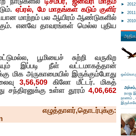
்ற நாடுகளில்
டிசம்பர்
,
ஜனவரி மாதம்
►
201
டும்.
ஏப்ரல்
,
மே மாதங்கள் கடும் குளிர்
►
201
படியான மாற்றம் பல ஆயிரம் ஆண்டுகளில்
►
201
கும். எனவே தாவரங்கள் மெல்ல புதிய
அதிகம
ட்டுமல்ல
,
பூமியைச் சுற்றி வருகிற
தையும் இப்படி நீள் வட்டமாகத்தான்
ிக்கு மிக அருகாமையில் இருக்கும்போது
ஒவ்வொரு
ொலைவு
3,56,509
கிலோ மீட்டர். மிகத்
அச்சம்
ு சந்திரனுக்கு உள்ள தூரம்
4,06,662
நமது இ
நாணம் , 
இருக்கவே
,
எழுத்தாளர்
,
தொடர்புக்கு:
m