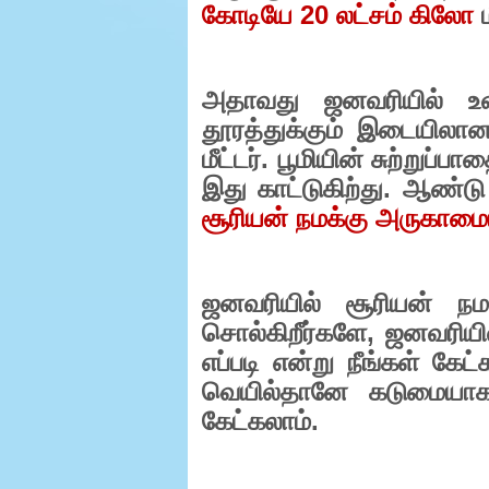
கோடியே
20
லட்சம் கிலோ
அதாவது ஜனவரியில் உள
தூரத்துக்கும் இடையிலான
மீட்டர். பூமியின் சுற்றுப
இது காட்டுகிற்து. ஆண்ட
சூரியன் நமக்கு அருகாமை
ஜனவரியில் சூரியன் நமக
சொல்கிறீர்களே
,
ஜனவரியில
எப்படி என்று நீங்கள் கேட
வெயில்தானே கடுமையாக 
கேட்கலாம்.