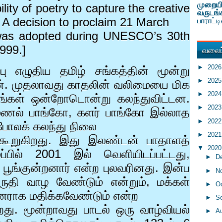
முறையி
lity of poetry to capture the creative
வருடங்
. A decision to proclaim 21 March
பாராட்
was adopted during UNESCO’s 30th
1999.]
வலைப்
►
202
்பு எழுதிய தமிழ் சங்கத்தின் மூன்று
►
202
ன். முதலாவது காதலின் வலிமையை மிக
►
202
ளங்கள் ஒன்றோடொன்று கலந்துவிட்டன.
►
202
(மணல் பாங்கோ
,
களர் பாங்கோ இல்லாத
►
202
 போலக் கலந்து நிலை
►
202
 கூறுகிறது. இது இலண்டன் பாதாளத்
▼
202
்பில்
2001
இல் வெளியிடப்பட்டது
,
►
D
பூங்குன்றனார் என்ற புலவரினது. இன்ப
►
N
ுதி வாழ வேண்டும் என்றும்
,
மக்கள்
►
O
ராக மதிக்கவேண்டும் என்ற
►
S
றது. மூன்றாவது பாடல் ஒரு வாழ்வியல்
►
A