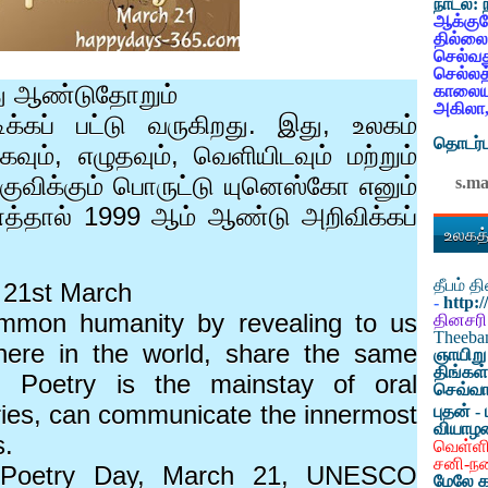
நாடல்:
ஆக்குவ
தில்லை
செல்வத
செல்லத
து ஆண்டுதோறும்
காலையட
அகிலா,
க்கப் பட்டு வருகிறது. இது
,
உலகம்
தொடர்ப
கவும்
,
எழுதவும்
,
வெளியிடவும் மற்றும்
குவிக்கும் பொருட்டு யுனெஸ்கோ எனும்
s.m
னத்தால்
1999
ஆம் ஆண்டு அறிவிக்கப்
உலகத்
தீபம் 
 21st March
-
http:
ommon humanity by revealing to us
தினசரி
Theeb
where in the world, share the same
ஞாயிறு
திங்கள
s. Poetry is the mainstay of oral
செவ்வா
uries, can communicate the innermost
புதன் - 
வியாழ
s.
வெள்ளி
சனி-ந
d Poetry Day, March 21, UNESCO
மேலே க