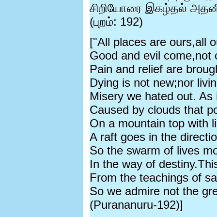
சிறியோரை இகழ்தல் அதனி
(
புறம்:
192)
["All places are ours,all o
Good and evil come,not 
Pain and relief are broug
Dying is not new;nor livi
Misery we hated out. As i
Caused by clouds that po
On a mountain top with li
A raft goes in the directi
So the swarm of lives m
In the way of destiny.Th
From the teachings of s
So we admire not the grea
(Purananuru-192)]