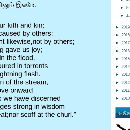
னும் இலமே.
►
F
►
J
ur kith and kin;
►
201
caused by others;
►
201
ht likewise,not by others;
►
201
ng gave us joy;
►
201
n the flood,
►
201
ured in torrents
►
201
ghtning flash.
►
201
on of the stream,
►
201
ove onward
►
201
is we have discerned
►
201
ages strong in wisdom
அதிகம
t;nor scoff at the churl."