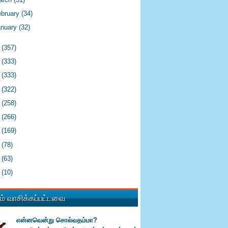
ebruary
(34)
anuary
(32)
9
(357)
8
(333)
7
(333)
6
(322)
5
(258)
4
(266)
3
(169)
2
(78)
1
(63)
0
(10)
் வாசிக்கப்பட்டவை
என்னவென்று சொல்வதம்மா?