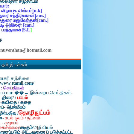
நல்லதோர் சமுதாயம்
ோர்:
 விநாயக லிங்கம்[u.k]
ுரை சந்திரகாசன்[aus.]
்துரை மனுவேந்தன்[can.]
ி அகிலன் [can.]
 பரந்தாமன்[S.L
]
ு:
anuventhan@hotmail.com
 தமிழர் பக்கம்
தினசரி சஞ்சிகை
//www.ttamil.com/
 : செய்திகள்
am.com: ��→ இன்றைய செய்திகள்-
 -திரை/
/
பாடல்
்-கவிதை / கதை
ய்- ஆன்மீகம்
தொழிநுட்பம்
மீள்பதிவு /
ன்-
உடல் நலம் / நடனம்
 - சமூகம்
கைச்சுவை/
கடிதம்
/
அறிவியல்
ாணப்படும் அட்டவணை ப் படுத்தப்பட்ட