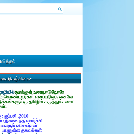
வித்தல்
தினசரிசஞ்சிகை-
ழியில்
தமக்குள்
உரையாடுவோரே
ம் கொண்டவர்கள் எனப்படுவர். எனவே
ஆக்கங்களுக்கு தமிழில் கருத்துக்களை
கள்.
 : ஐப்பசி ,2010
் :இணைந்த வளர்ச்சி
: வளரும் வாசகர்கள்
: பயனுள்ள தகவல்கள்