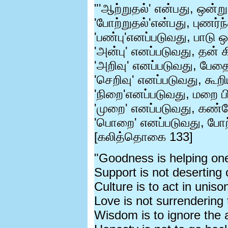
"'
ஆற்றுதல்
'
என்பது
,
ஒன்று
'
போற்றுதல்
'
என்பது
,
புணர்
'
பண்பு
'
எனப்படுவது
,
பாடு ஒ
'
அன்பு
'
எனப்படுவது
,
தன் 
'
அறிவு
'
எனப்படுவது
,
பேதை
'
செறிவு
'
எனப்படுவது
,
கூற
'
நிறை
'
எனப்படுவது
,
மறை ப
'
முறை
'
எனப்படுவது
,
கண்ண
'
பொறை
'
எனப்படுவது
,
போற
[
கலித்தொகை
133]
"Goodness is helping one
Support is not deserting
Culture is to act in uniso
Love is not surrendering t
Wisdom is to ignore the a