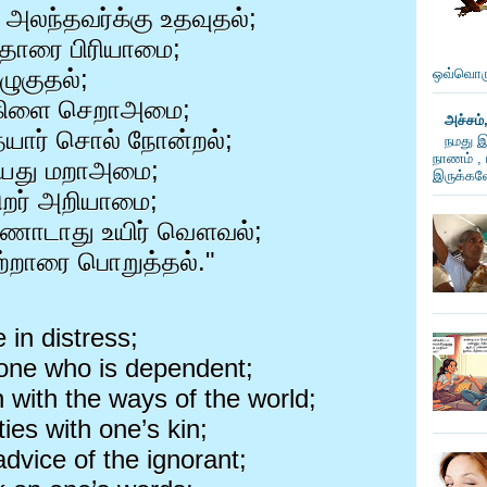
 அலந்தவர்க்கு உதவுதல்
;
ந்தாரை பிரியாமை
;
ழுகுதல்
;
ஒவ்வொரு
கிளை செறாஅமை
;
அச்சம்
யார் சொல் நோன்றல்
;
நமது இ
நாணம் , 
ியது மறாஅமை
;
இருக்கவே
ிறர் அறியாமை
;
ோடாது உயிர் வௌவல்
;
்றாரை பொறுத்தல்."
 in distress;
 one who is dependent;
n with the ways of the world;
ies with one’s kin;
dvice of the ignorant;