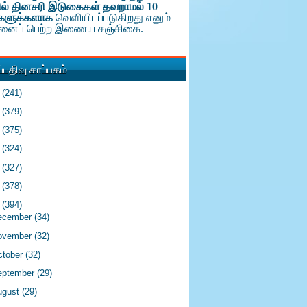
ல் தினசரி இடுகைகள் தவறாமல் 10
களுக்க
ளாக
வெளியிடப்படுகிறது எனும்
டினைப் பெற்ற இணைய சஞ்சிகை.
பதிவு காப்பகம்
6
(241)
5
(379)
4
(375)
3
(324)
2
(327)
1
(378)
0
(394)
ecember
(34)
ovember
(32)
ctober
(32)
eptember
(29)
ugust
(29)