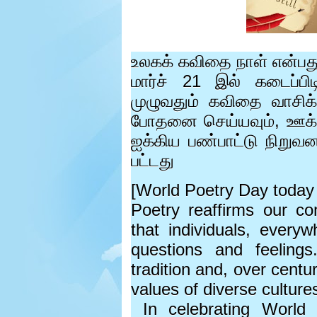
e
r
.
உலகக் கவிதை நாள் என்ப
மார்ச்
21
இல் கடைப்பிடி
முழுவதும் கவிதை வாசிக்
போதனை செய்யவும்
,
ஊக்
ஐக்கிய பண்பாட்டு நிறுவ
பட்டது
[World Poetry Day today
Poetry reaffirms our c
that individuals, every
questions and feeling
tradition and, over cent
values of diverse culture
In celebrating Worl