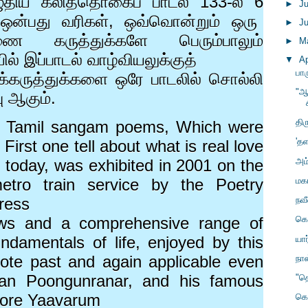
எழுதிய கலித்தொகைப் பாடல்
133-
ல்
6
►
J
ன்பது வரிகள்
,
ஒவ்வொன்றும் ஒரு
►
J
ணை கருத்துக்களே பெரும்பாலும்
►
M
் இப்பாடல் வாழ்வியலுக்குத்
▼
Ap
பா
கருத்துக்களை ஒரே பாடலில் சொல்லி
"ஆ
பு ஆகும்.
தி
ee Tamil sangam poems, Which were
'த
 First one tell about what is real love
அம்
n today, was exhibited in 2001 on the
மக
tro train service by the Poetry
ress
நவ
iews and a comprehensive range of
கொ
ndamentals of life, enjoyed by this
யார
mote past and again applicable even
நா
iyan Poongunranar, and his famous
"த
Oore Yaavarum
கொ