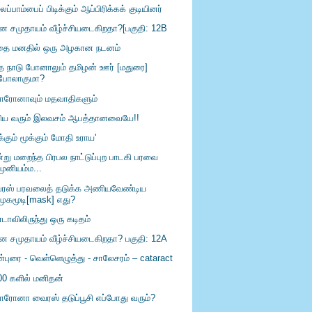
ப்பாம்பைப் பிடிக்கும் ஆப்பிரிக்கக் குடியினர்
ீன சமுதாயம் வீழ்ச்சியடைகிறதா?[பகுதி: 12B
தை மனதில் ஒரு அழகான நடனம்
்த நாடு போனாலும் தமிழன் ஊர் [மதுரை]
போலாகுமா?
ரோனாவும் மதவாதிகளும்
ிய வரும் இலவசம் ஆபத்தானவையே!!
க்கும் மூக்கும் மோதி உராய'
்று மறைந்த பிரபல நாட்டுப்புற பாடகி பரவை
முனியம்ம...
ரஸ் பரவலைத் தடுக்க அணியவேண்டிய
முகமூடி[mask] எது?
டாவிலிருந்து ஒரு கடிதம்
ீன சமுதாயம் வீழ்ச்சியடைகிறதா? பகுதி: 12A
்புரை - வெள்ளெழுத்து - சாலேசரம் – cataract
00 களில் மனிதன்
ரோனா வைரஸ் தடுப்பூசி எப்போது வரும்?