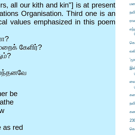
rs, all our kith and kin"] is at present
மலை
ations Organisation. Third one is an
நவ
cal values emphasized in this poem
ரா
எந
ரோ
?
கொ
முறைக் கேளிர்
?
வல
ும்
?
‘மூ
இன
கலந்தனவே
வை
her be
கன
fathe
நவ
ow
கண
23
e as red
கொ