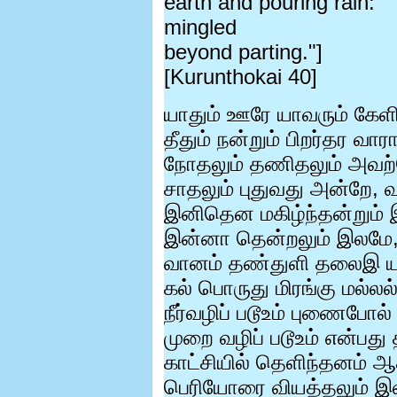
earth and pouring rain:
mingled
beyond parting."]
[Kurunthokai 40]
யாதும் ஊரே யாவரும் கேளி
தீதும் நன்றும் பிறர்தர வார
நோதலும் தணிதலும் அவற
சாதலும் புதுவது அன்றே
,
வ
இனிதென மகிழ்ந்தன்றும் 
இன்னா தென்றலும் இலமே
வானம் தண்துளி தலைஇ 
கல் பொருது மிரங்கு மல்லல்
நீர்வழிப் படூஉம் புணைபோல்
முறை வழிப் படூஉம் என்பது
காட்சியில் தெளிந்தனம் ஆ
பெரியோரை வியத்தலும் 