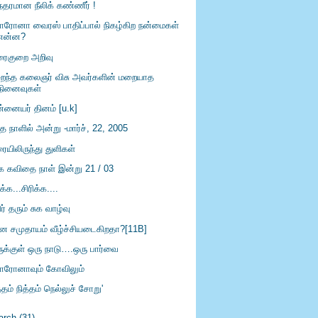
ந்தரமான நீலிக் கண்ணீர் !
ரோனா வைரஸ் பாதிப்பால் நிகழ்கிற நன்மைகள்
என்ன?
ைகுறை அறிவு
ைந்த கலைஞர் விசு அவர்களின் மறையாத
நினைவுகள்
்னையர் தினம் [u.k]
 நாளில் அன்று -மார்ச், 22, 2005
ையிலிருந்து துளிகள்
க கவிதை நாள் இன்று 21 / 03
ிக்க...சிரிக்க....
ர் தரும் சுக வாழ்வு
ீன சமுதாயம் வீழ்ச்சியடைகிறதா?[11B]
ருக்குள் ஒரு நாடு….ஒரு பார்வை
ரோனாவும் கோவிலும்
த்தம் நித்தம் நெல்லுச் சோறு'
arch
(31)