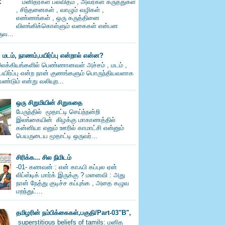
மனிதர்கள் பலவிதம் , அவர்கள் கருத்துகள்
, சிந்தனைகள் , வாழும் வழிகள் ,
எண்ணங்கள் , ஒரு கருத்தினை
விளங்கிக்கொள்ளும் வகைகள் என்பன
வ...
, மடம், நாணம்,பயிர்ப்பு என்றால் என்ன?
லக்கியங்களில் பெண்ணானவள் அச்சம் , மடம் ,
பயிர்ப்பு என்ற நான் குணங்களும் பொருந்தியவளாக
ண்டும் என்று வலியுற...
ஒரு சிறுமியின் சிறுகதை
பேருந்தில் மூதாட்டி செய்ந்நன்றி
இலங்கையின் கிழக்கு மாகாணத்தில்
கன்னியா எனும் ஊரில் காமாட்சி என்னும்
பெயருடைய மூதாட்டி ஒருவர்...
சிரிக்க... சில நிமிடம்
-01- கணவன் : என் காஃபி கப்புல ஏன்
லிப்ஸ்டிக் மார்க் இருக்கு ? மனைவி : அது
நான் நேத்து குடிச்ச கப்புங்க , அதை கழுவ
மறந்துட்...
தமிழரின் நம்பிக்கைகள்,பகுதி/Part-03"B",
superstitious beliefs of tamils: மனித