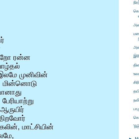
நிர
கொ
அர
மற
ர்
ா
அன
்றோ ரன்ன
இதே
ாழ்தல்
திர
இலமே முனிவின்
உல
,
மின்னொடு
சிர
யானாது
தயி
 பேரியாற்று
நவ
 ஆருயிர்
பா
 திறவோர்
கொ
கலின்
,
மாட்சியின்
'நி
இலமே
,
►
M