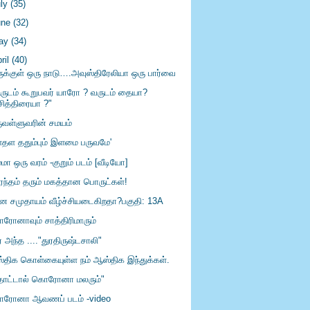
uly
(35)
une
(32)
ay
(34)
ril
(40)
ருக்குள் ஒரு நாடு….அவுஸ்திரேலியா ஒரு பார்வை
ருடம் கூறுபவர் யாரோ ? வருடம் தையா?
சித்திரையா ?"
ருவள்ளுவரின் சமயம்
ளதள ததும்பும் இளமை பருவமே'
மா ஒரு வரம் -குறும் படம் [வீடியோ]
ரந்தம் தரும் மகத்தான பொருட்கள்!
ீன சமுதாயம் வீழ்ச்சியடைகிறதா?பகுதி: 13A
ரோனாவும் சாத்திரிமாரும்
் அந்த ...."துரதிருஷ்டசாலி"
ஸ்திக கொள்கையுள்ள நம் ஆஸ்திக இந்துக்கள்.
ொட்டால் கொரோனா மலரும்"
ரோனா ஆவணப் படம் -video