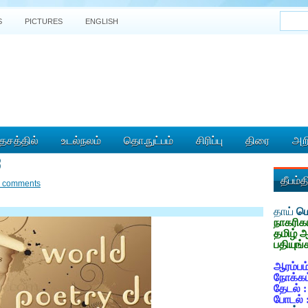
S
PICTURES
ENGLISH
ேசத்தில்
உடல்நலம்
தொ.நுட்பம்
சிரிப்பு
திரை
அறி
3
தீபம்
 comments
தாய்
மொ
நாகரிக
தமிழ் 
பதியுங்
ஆரம்பம்
நோக்கம
தேடல் 
போடல் 