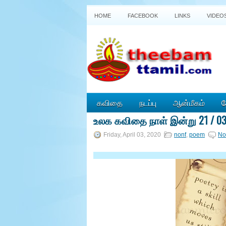
HOME
FACEBOOK
LINKS
VIDEO
கவிதை
நடப்பு
ஆன்மீகம்
த
உலக கவிதை நாள் இன்று 21 / 0
P
o
Friday, April 03, 2020
nonf
,
poem
No
w
e
r
e
d
b
y
B
l
o
g
g