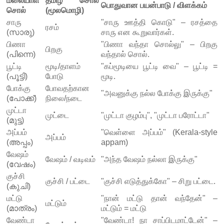
மலையாள
தமிழ் சொல்
பொதுவான பயன்பாடு / விளக்கம்
சொல்
(மூலமொழி)
சாரு
"சாரு ஊத்தி கொடு" – ரசத்தை
ரசம்
(സാരു)
சாரு என கூறுவார்கள்.
பிணா
"பிணா வந்தா சொல்லு" – பிறகு
பிறகு
(പിന്നെ)
வந்தால் சொல்.
பூட்டி
மூடி/தாளம்
"கப்மூடியை பூட்டி வை" – பூட்டி =
(പൂട്ടി)
போடு
மூடி.
போக்கு
போவதற்கான
"அவனுக்கு நல்ல போக்கு இருக்கு"
(പോക്ക്)
நிலை/நடை
முட்டா
முட்டை
"முட்டா குழம்பு", "முட்டா பரோட்டா"
(മുട്ട)
அப்பம்
"வெள்ளை அப்பம்" (Kerala-style
அப்பம்
(അപ്പം)
appam)
வேஷம்
வேஷம் / வடிவம்
"அந்த வேஷம் நல்லா இருக்கு"
(വേഷം)
குச்சி
குச்சி / பட்டை
"குச்சி எடுத்துக்கோ" – சிறு பட்டை.
(കുചി)
மட்டு
"நான் மட்டு தான் வந்தேன்" –
மட்டும்
(മാത്രം)
மட்டும் = மட்டு
வேண்டா
"வேண்டா! நா சாப்பிடமாட்டேன்" –