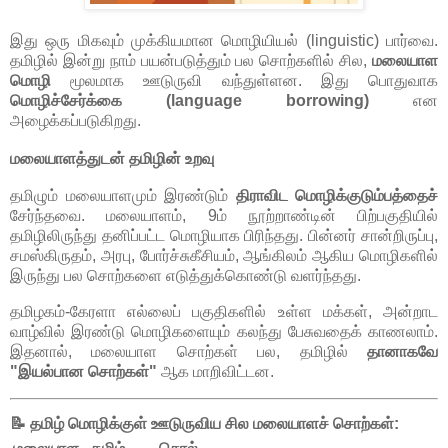
இது ஒரு மிகவும் முக்கியமான மொழியியல் (linguistic) பார்வை.
தமிழில் இன்று நாம் பயன்படுத்தும் பல சொற்களில் சில,
மலையாள
மொழி
மூலமாக ஊடுருவி வந்துள்ளன. இது பொதுவாக
மொழிச்சேர்க்கை (language borrowing)
என
அழைக்கப்படுகிறது.
மலையாளத்துடன் தமிழின் உறவு
தமிழும் மலையாளமும் இரண்டும்
திராவிட மொழிக்குடும்பத்தைச்
சேர்ந்தவை. மலையாளம், 9ம் நூற்றாண்டின் பிற்பகுதியில்
தமிழிலிருந்து தனிப்பட்ட மொழியாக பிரிந்தது. பின்னர் சான்றிருப்பு,
சமஸ்கிருதம், அரபு, போர்ச்சுகீசியம், ஆங்கிலம் ஆகிய மொழிகளில்
இருந்து பல சொற்களை எடுத்துக்கொண்டு வளர்ந்தது.
தமிழகம்-கேரளா எல்லைப் பகுதிகளில் உள்ள மக்கள், அன்றாட
வாழ்வில் இரண்டு மொழிகளையும் கலந்து பேசுவதைக் காணலாம்.
இதனால், மலையாள சொற்கள் பல, தமிழில்
தானாகவே
"இயல்பான சொற்கள்"
ஆக மாறிவிட்டன.
📝 தமிழ் மொழிக்குள் ஊடுருவிய சில
மலையாளச் சொற்கள்
: